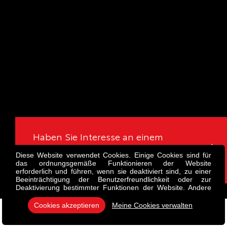
Haben Sie Interesse an einem
unserer preiswerten
Diese Website verwendet Cookies. Einige Cookies sind für
Lagerfahrzeuge?
das ordnungsgemäße Funktionieren der Website
erforderlich und führen, wenn sie deaktiviert sind, zu einer
Beeinträchtigung der Benutzerfreundlichkeit oder zur
Deaktivierung bestimmter Funktionen der Website. Andere
Cookies werden zu Analyse- oder Marketingzwecken
verwendet. Cookies erlauben es uns, Inhalte und Anzeigen
Cookies akzeptieren
Meine Cookies verwalten
zu personalisieren, Social-Media-Funktionen anzubieten und
unseren Traffic zu analysieren. Wir tauschen auch