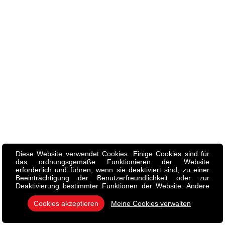
Diese Website verwendet Cookies. Einige Cookies sind für
das ordnungsgemäße Funktionieren der Website
erforderlich und führen, wenn sie deaktiviert sind, zu einer
Beeinträchtigung der Benutzerfreundlichkeit oder zur
Deaktivierung bestimmter Funktionen der Website. Andere
Cookies werden zu Analyse- oder Marketingzwecken
verwendet. Cookies erlauben es uns, Inhalte und Anzeigen
Cookies akzeptieren
Meine Cookies verwalten
zu personalisieren, Social-Media-Funktionen anzubieten und
unseren Traffic zu analysieren. Wir tauschen auch